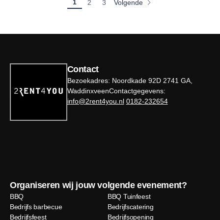
1
Volgende
2
3
Contact
Bezoekadres: Noordkade 92D 2741 GA,
WaddinxveenContactgegevens:
info@2rent4you.nl
0182-232654
Organiseren wij jouw volgende evenement?
BBQ
BBQ Tuinfeest
Bedrijfs barbecue
Bedrijfscatering
Bedrijfsfeest
Bedrijfsopening