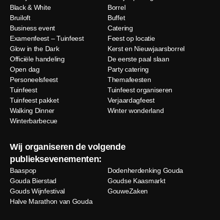
Black & White
Borrel
Bruiloft
Buffet
Business event
Catering
Examenfeest – Tuinfeest
Feest op locatie
Glow in the Dark
Kerst en Nieuwjaarsborrel
Officiële handeling
De eerste paal slaan
Open dag
Party catering
Personeelsfeest
Themafeesten
Tuinfeest
Tuinfeest organiseren
Tuinfeest pakket
Verjaardagfeest
Walking Dinner
Winter wonderland
Winterbarbecue
Wij organiseren de volgende
publieksevenementen:
Baaspop
Dodenherdenking Gouda
Gouda Bierstad
Goudse Kaasmarkt
Gouds Wijnfestival
GouweZaken
Halve Marathon van Gouda