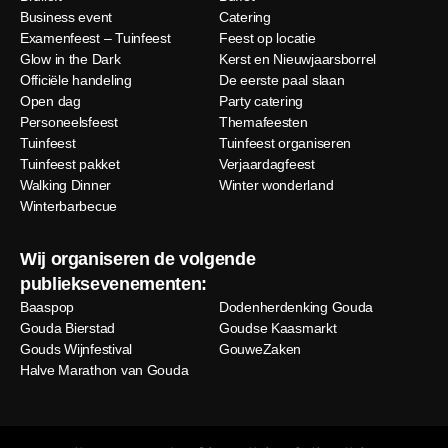
Business event
Catering
Examenfeest – Tuinfeest
Feest op locatie
Glow in the Dark
Kerst en Nieuwjaarsborrel
Officiële handeling
De eerste paal slaan
Open dag
Party catering
Personeelsfeest
Themafeesten
Tuinfeest
Tuinfeest organiseren
Tuinfeest pakket
Verjaardagfeest
Walking Dinner
Winter wonderland
Winterbarbecue
Wij organiseren de volgende
publieksevenementen:
Baaspop
Dodenherdenking Gouda
Gouda Bierstad
Goudse Kaasmarkt
Gouds Wijnfestival
GouweZaken
Halve Marathon van Gouda