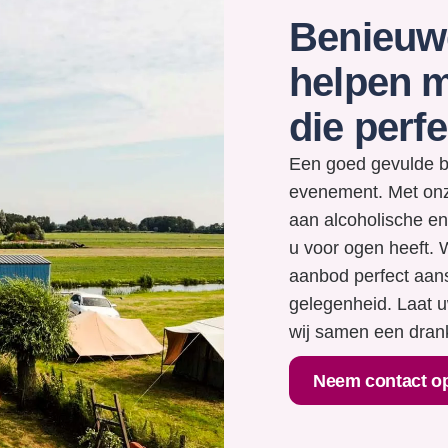
Benieuwd
helpen m
die perf
Een goed gevulde ba
evenement. Met onz
aan alcoholische en
u voor ogen heeft. 
aanbod perfect aans
gelegenheid. Laat u
wij samen een dran
Neem contact o