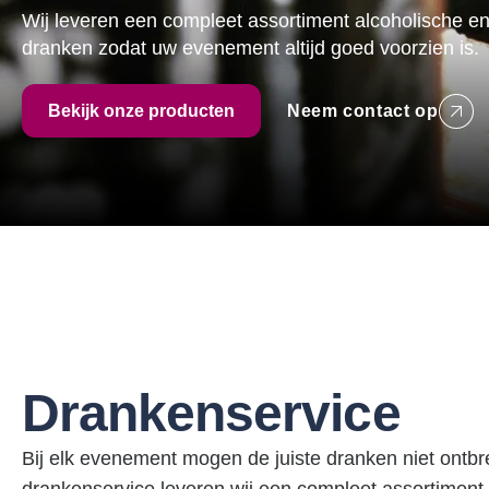
Wij leveren een compleet assortiment alcoholische e
dranken zodat uw evenement altijd goed voorzien is.
Bekijk onze producten
Neem contact op
Drankenservice
Bij elk evenement mogen de juiste dranken niet ontb
drankenservice leveren wij een compleet assortiment