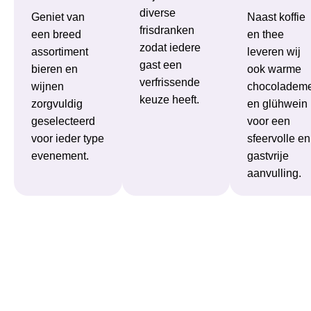
diverse
Geniet van
Naast koffie
frisdranken
een breed
en thee
zodat iedere
assortiment
leveren wij
gast een
bieren en
ook warme
verfrissende
wijnen
chocolademe
keuze heeft.
zorgvuldig
en glühwein
geselecteerd
voor een
voor ieder type
sfeervolle en
evenement.
gastvrije
aanvulling.