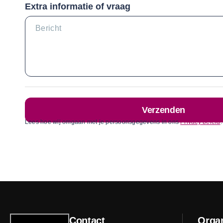
Extra informatie of vraag
Verzenden
Lees hoe wij omgaan met je persoonsgegevens in ons
Privacy beleid
.
Contact
Organ