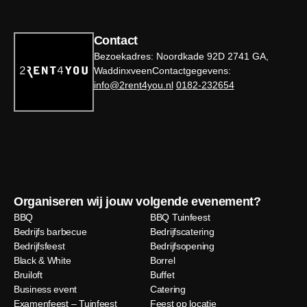
Contact
Bezoekadres: Noordkade 92D 2741 GA,
WaddinxveenContactgegevens:
info@2rent4you.nl
0182-232654
Organiseren wij jouw volgende evenement?
BBQ
BBQ Tuinfeest
Bedrijfs barbecue
Bedrijfscatering
Bedrijfsfeest
Bedrijfsopening
Black & White
Borrel
Bruiloft
Buffet
Business event
Catering
Examenfeest – Tuinfeest
Feest op locatie