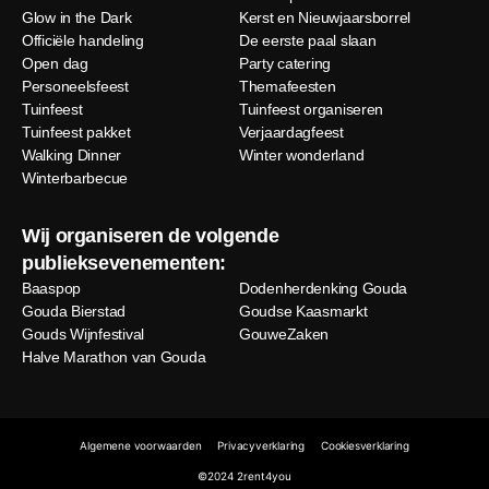
Glow in the Dark
Kerst en Nieuwjaarsborrel
Officiële handeling
De eerste paal slaan
Open dag
Party catering
Personeelsfeest
Themafeesten
Tuinfeest
Tuinfeest organiseren
Tuinfeest pakket
Verjaardagfeest
Walking Dinner
Winter wonderland
Winterbarbecue
Wij organiseren de volgende
publieksevenementen:
Baaspop
Dodenherdenking Gouda
Gouda Bierstad
Goudse Kaasmarkt
Gouds Wijnfestival
GouweZaken
Halve Marathon van Gouda
Algemene voorwaarden
Privacyverklaring
Cookiesverklaring
©2024 2rent4you