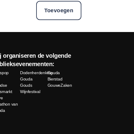
Toevoegen
j organiseren de volgende
blieksevenementen:
spop
Dodenherdenking
Gouda
Gouda
Bierstad
dse
Gouds
GouweZaken
smarkt
Wijnfestival
ve
athon van
uda