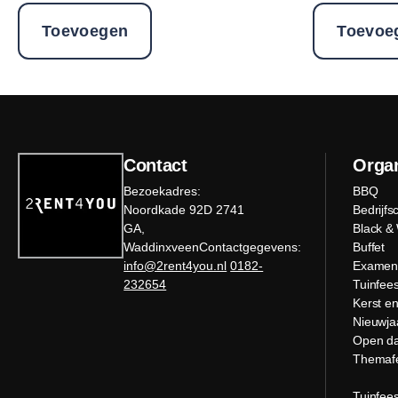
Toevoegen
Toevoe
Contact
Organ
Bezoekadres:
BBQ
Noordkade 92D 2741
Bedrijfs
GA,
Black &
WaddinxveenContactgegevens:
Buffet
info@2rent4you.nl
0182-
Examenf
232654
Tuinfees
Kerst e
Nieuwja
Open d
Themaf
Tuinfees