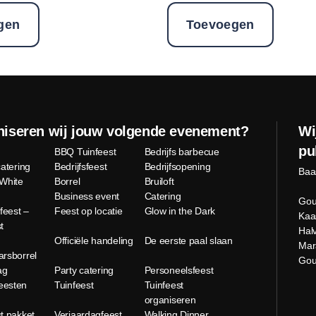
gen
Toevoegen
iseren wij jouw volgende evenement?
Wi
pu
BBQ Tuinfeest
Bedrijfs barbecue
catering
Bedrijfsfeest
Bedrijfsopening
Baa
 White
Borrel
Bruiloft
Business event
Catering
Gou
eest –
Feest op locatie
Glow in the Dark
Kaa
t
Hal
n
Officiële handeling
De eerste paal slaan
Mar
arsborrel
Go
ag
Party catering
Personeelsfeest
eesten
Tuinfeest
Tuinfeest
organiseren
t pakket
Verjaardagfeest
Walking Dinner