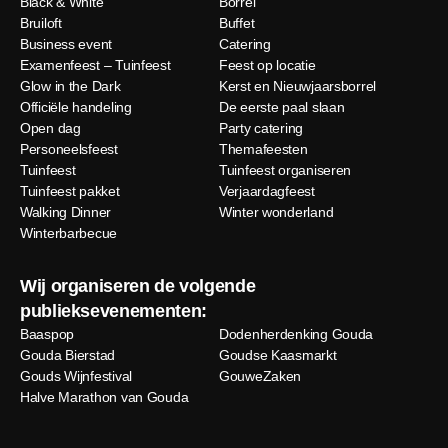
Black & White
Borrel
Bruiloft
Buffet
Business event
Catering
Examenfeest – Tuinfeest
Feest op locatie
Glow in the Dark
Kerst en Nieuwjaarsborrel
Officiële handeling
De eerste paal slaan
Open dag
Party catering
Personeelsfeest
Themafeesten
Tuinfeest
Tuinfeest organiseren
Tuinfeest pakket
Verjaardagfeest
Walking Dinner
Winter wonderland
Winterbarbecue
Wij organiseren de volgende
publieksevenementen:
Baaspop
Dodenherdenking Gouda
Gouda Bierstad
Goudse Kaasmarkt
Gouds Wijnfestival
GouweZaken
Halve Marathon van Gouda