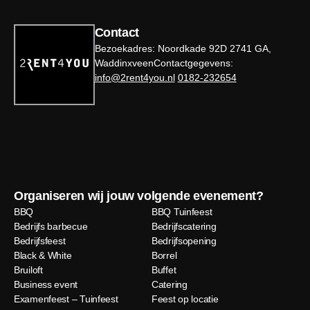
Contact
Bezoekadres: Noordkade 92D 2741 GA,
WaddinxveenContactgegevens:
info@2rent4you.nl
0182-232654
Organiseren wij jouw volgende evenement?
BBQ
BBQ Tuinfeest
Bedrijfs barbecue
Bedrijfscatering
Bedrijfsfeest
Bedrijfsopening
Black & White
Borrel
Bruiloft
Buffet
Business event
Catering
Examenfeest – Tuinfeest
Feest op locatie