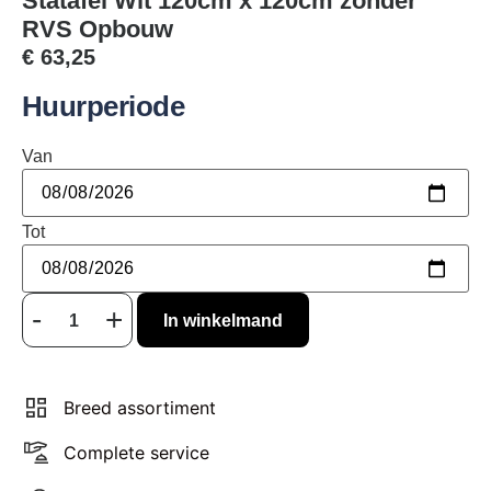
Statafel Wit 120cm x 120cm zonder
RVS Opbouw
€
63,25
Huurperiode
Van
Tot
In winkelmand
Breed assortiment
Complete service