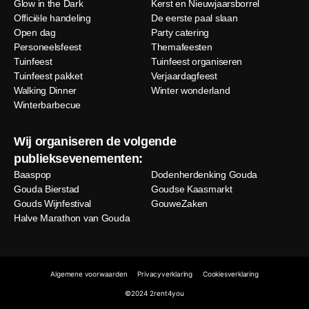
Glow in the Dark
Kerst en Nieuwjaarsborrel
Officiële handeling
De eerste paal slaan
Open dag
Party catering
Personeelsfeest
Themafeesten
Tuinfeest
Tuinfeest organiseren
Tuinfeest pakket
Verjaardagfeest
Walking Dinner
Winter wonderland
Winterbarbecue
Wij organiseren de volgende
publieksevenementen:
Baaspop
Dodenherdenking Gouda
Gouda Bierstad
Goudse Kaasmarkt
Gouds Wijnfestival
GouweZaken
Halve Marathon van Gouda
Algemene voorwaarden
Privacyverklaring
Cookiesverklaring
©2024 2rent4you