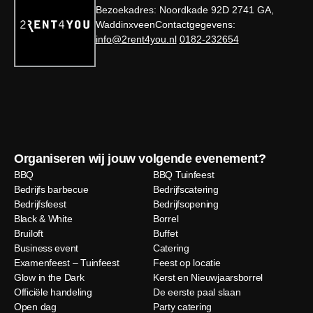
Bezoekadres: Noordkade 92D 2741 GA,
WaddinxveenContactgegevens:
info@2rent4you.nl
0182-232654
Organiseren wij jouw volgende evenement?
BBQ
BBQ Tuinfeest
Bedrijfs barbecue
Bedrijfscatering
Bedrijfsfeest
Bedrijfsopening
Black & White
Borrel
Bruiloft
Buffet
Business event
Catering
Examenfeest – Tuinfeest
Feest op locatie
Glow in the Dark
Kerst en Nieuwjaarsborrel
Officiële handeling
De eerste paal slaan
Open dag
Party catering