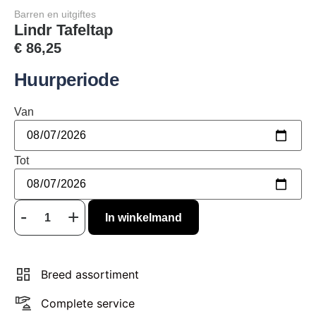
Barren en uitgiftes
Lindr Tafeltap
€
86,25
Huurperiode
Van
Tot
In winkelmand
Breed assortiment
Complete service