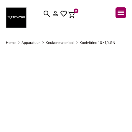
0
Over ons
Home
Apparatuur
Keukenmateriaal
Koelvitrine 10×1/4GN