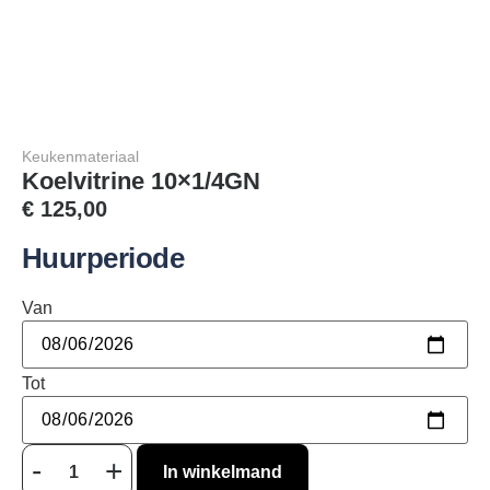
Keukenmateriaal
Koelvitrine 10×1/4GN
€
125,00
Huurperiode
Van
Tot
In winkelmand