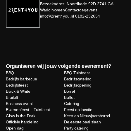
Bezoekadres: Noordkade 92D 2741 GA,
WaddinxveenContactgegevens:
info@2rent4you.nl
0182-232654
Organiseren wij jouw volgende evenement?
BBQ
BBQ Tuinfeest
Bedrijfs barbecue
Bedrijfscatering
Bedrijfsfeest
Bedrijfsopening
Black & White
Borrel
Bruiloft
Buffet
Business event
Catering
Examenfeest – Tuinfeest
Feest op locatie
Glow in the Dark
Kerst en Nieuwjaarsborrel
Officiële handeling
De eerste paal slaan
Open dag
Party catering