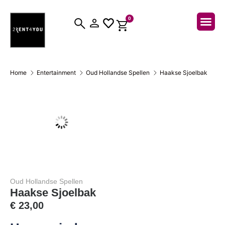
0
Over ons
Home
Entertainment
Oud Hollandse Spellen
Haakse Sjoelbak
Oud Hollandse Spellen
Haakse Sjoelbak
€
23,00