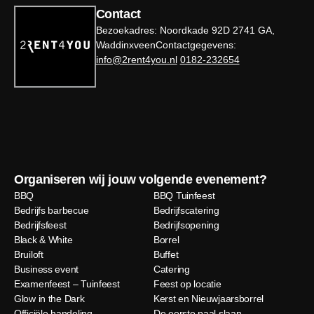
Contact
Bezoekadres: Noordkade 92D 2741 GA,
WaddinxveenContactgegevens:
info@2rent4you.nl
0182-232654
Organiseren wij jouw volgende evenement?
BBQ
BBQ Tuinfeest
Bedrijfs barbecue
Bedrijfscatering
Bedrijfsfeest
Bedrijfsopening
Black & White
Borrel
Bruiloft
Buffet
Business event
Catering
Examenfeest – Tuinfeest
Feest op locatie
Glow in the Dark
Kerst en Nieuwjaarsborrel
Officiële handeling
De eerste paal slaan