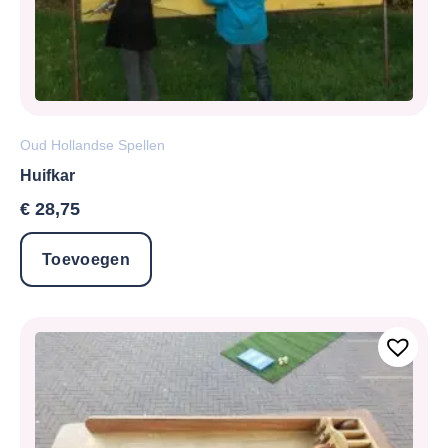
Oud Hollandse Spellen
Huifkar
€
28,75
Toevoegen