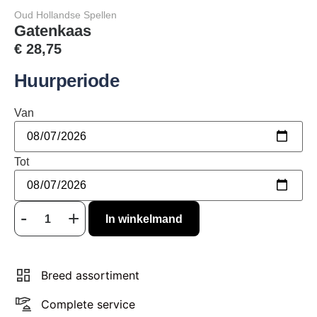
Oud Hollandse Spellen
Gatenkaas
€
28,75
Huurperiode
Van
Tot
In winkelmand
Breed assortiment
Complete service