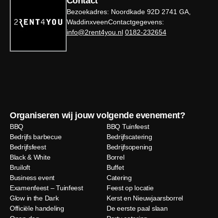
Contact
Bezoekadres: Noordkade 92D 2741 GA,
WaddinxveenContactgegevens:
info@2rent4you.nl
0182-232654
Organiseren wij jouw volgende evenement?
BBQ
BBQ Tuinfeest
Bedrijfs barbecue
Bedrijfscatering
Bedrijfsfeest
Bedrijfsopening
Black & White
Borrel
Bruiloft
Buffet
Business event
Catering
Examenfeest – Tuinfeest
Feest op locatie
Glow in the Dark
Kerst en Nieuwjaarsborrel
Officiële handeling
De eerste paal slaan