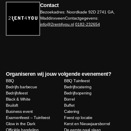
Contact
Bezoekadres: Noordkade 92D 2741 GA,
WaddinxveenContactgegevens:
info@2rent4you.nl
0182-232654
Organiseren wij jouw volgende evenement?
BBQ
BBQ Tuinfeest
Bedrijfs barbecue
Bedrijfscatering
Bedrijfsfeest
Bedrijfsopening
Black & White
Borrel
Bruiloft
Buffet
Business event
Catering
Examenfeest – Tuinfeest
Feest op locatie
Glow in the Dark
Kerst en Nieuwjaarsborrel
Officiële handeling
De eerste paal slaan