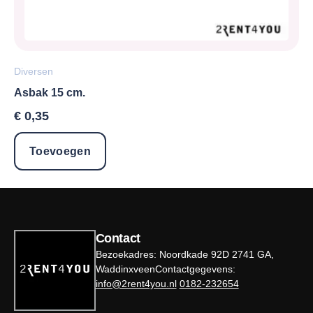
Diversen
Asbak 15 cm.
€
0,35
Toevoegen
Contact
Bezoekadres: Noordkade 92D 2741 GA,
WaddinxveenContactgegevens:
info@2rent4you.nl
0182-232654