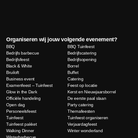
Organiseren wij jouw volgende evenement?
BBQ
BBQ Tuinfeest
Bedrijfs barbecue
Bedrijfscatering
Bedrijfsfeest
Bedrijfsopening
Black & White
Borrel
Bruiloft
Buffet
Business event
Catering
Examenfeest – Tuinfeest
Feest op locatie
Glow in the Dark
Kerst en Nieuwjaarsborrel
Officiële handeling
De eerste paal slaan
Open dag
Party catering
Personeelsfeest
Themafeesten
Tuinfeest
Tuinfeest organiseren
Tuinfeest pakket
Verjaardagfeest
Walking Dinner
Winter wonderland
Winterbarbecue