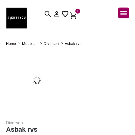
0
Over ons
Home
Meubilair
Diversen
Asbak rvs
Diversen
Asbak rvs